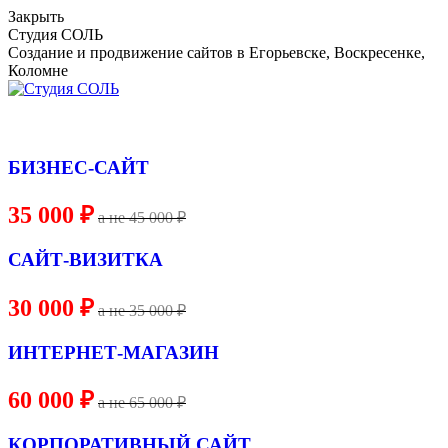
Skip
Закрыть
to
Студия СОЛЬ
content
Создание и продвижение сайтов в Егорьевске, Воскресенке,
Коломне
БИЗНЕС-САЙТ
35 000 ₽
a не 45 000 ₽
САЙТ-ВИЗИТКА
30 000 ₽
a не 35 000 ₽
ИНТЕРНЕТ-МАГАЗИН
60 000 ₽
a не 65 000 ₽
КОРПОРАТИВНЫЙ САЙТ