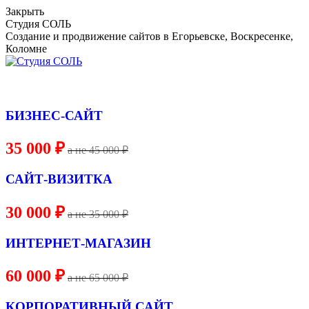
Skip
Закрыть
to
Студия СОЛЬ
content
Создание и продвижение сайтов в Егорьевске, Воскресенке,
Коломне
БИЗНЕС-САЙТ
35 000 ₽
a не 45 000 ₽
САЙТ-ВИЗИТКА
30 000 ₽
a не 35 000 ₽
ИНТЕРНЕТ-МАГАЗИН
60 000 ₽
a не 65 000 ₽
КОРПОРАТИВНЫЙ САЙТ