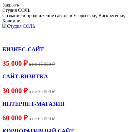
Skip
Закрыть
to
Студия СОЛЬ
content
Создание и продвижение сайтов в Егорьевске, Воскресенке,
Коломне
БИЗНЕС-САЙТ
35 000 ₽
a не 45 000 ₽
САЙТ-ВИЗИТКА
30 000 ₽
a не 35 000 ₽
ИНТЕРНЕТ-МАГАЗИН
60 000 ₽
a не 65 000 ₽
КОРПОРАТИВНЫЙ САЙТ