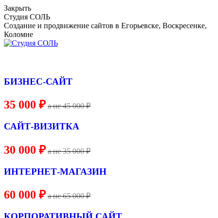
Skip
Закрыть
to
Студия СОЛЬ
content
Создание и продвижение сайтов в Егорьевске, Воскресенке,
Коломне
БИЗНЕС-САЙТ
35 000 ₽
a не 45 000 ₽
САЙТ-ВИЗИТКА
30 000 ₽
a не 35 000 ₽
ИНТЕРНЕТ-МАГАЗИН
60 000 ₽
a не 65 000 ₽
КОРПОРАТИВНЫЙ САЙТ