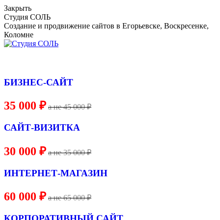
Skip
Закрыть
to
Студия СОЛЬ
content
Создание и продвижение сайтов в Егорьевске, Воскресенке,
Коломне
БИЗНЕС-САЙТ
35 000 ₽
a не 45 000 ₽
САЙТ-ВИЗИТКА
30 000 ₽
a не 35 000 ₽
ИНТЕРНЕТ-МАГАЗИН
60 000 ₽
a не 65 000 ₽
КОРПОРАТИВНЫЙ САЙТ